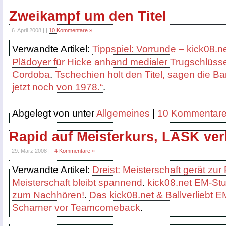
Zweikampf um den Titel
6. April 2008 | |
10 Kommentare »
Verwandte Artikel:
Tippspiel: Vorrunde – kick08.n
Plädoyer für Hicke anhand medialer Trugschlüss
Cordoba
.
Tschechien holt den Titel, sagen die B
jetzt noch von 1978.“
.
Abgelegt von unter
Allgemeines
|
10 Kommentare
Rapid auf Meisterkurs, LASK ver
29. März 2008 | |
4 Kommentare »
Verwandte Artikel:
Dreist: Meisterschaft gerät zur
Meisterschaft bleibt spannend
.
kick08.net EM-St
zum Nachhören!
.
Das kick08.net & Ballverliebt E
Scharner vor Teamcomeback
.