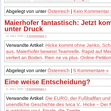
Abgelegt von unter
Österreich
|
Kein Kommentar 
Maierhofer fantastisch: Jetzt ko
unter Druck
19. März 2008 | |
5 Kommentare »
Verwandte Artikel:
Hicke kommt ohne Janko, Scha
aus
.
Maierhofer beweist Teamreife
.
Rapid auf Me
verliert an Boden
.
Rien ne va plus
.
Online-Petitio
Abgelegt von unter
Österreich
|
5 Kommentare »
Eine weise Entscheidung?
11. März 2008 | |
5 Kommentare »
Verwandte Artikel:
Die EURO, der Fußballfan und
unendliche Geschichte des Ivica V.
.
Hicke – Der 
is watching you!
.
Finale, die Zweite
.