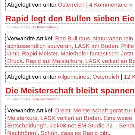
Abgelegt von unter
Österreich
|
4 Kommentare »
Rapid legt den Bullen sieben Eie
23. März 2008 | |
12 Kommentare »
Verwandte Artikel:
Red Bull raus, Naturrasen rein
schlussendlich souverän, LASK am Boden
.
Pfiff
Ümit, Rapid Meister
.
Maierhofer fantastisch: Jetz
Druck
.
Rapid auf Meisterkurs, LASK verliert an 
Abgelegt von unter
Allgemeines
,
Österreich
|
12 
Die Meisterschaft bleibt spanne
20. März 2008 | |
Kein Kommentar »
Verwandte Artikel:
Dreist: Meisterschaft gerät zur
Meisterkurs, LASK verliert an Boden
.
Eine weise
Entscheidung?
.
kick08.net EM-Studio #2 – Sen
Nachhören!
.
Schön, dass es Rapid gibt
.