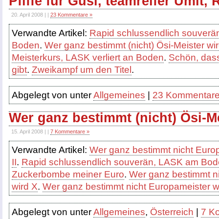
Pfiffe für Gusi, teamreifer Ümit,
20. April 2008 | |
23 Kommentare »
Verwandte Artikel:
Rapid schlussendlich souver
Boden
.
Wer ganz bestimmt (nicht) Ösi-Meister wi
Meisterkurs, LASK verliert an Boden
.
Schön, das
gibt
.
Zweikampf um den Titel
.
Abgelegt von unter
Allgemeines
|
23 Kommentare
Wer ganz bestimmt (nicht) Ösi-Me
15. April 2008 | |
7 Kommentare »
Verwandte Artikel:
Wer ganz bestimmt nicht Europ
II
.
Rapid schlussendlich souverän, LASK am Bo
Zuckerbombe meiner Euro
.
Wer ganz bestimmt n
wird X
.
Wer ganz bestimmt nicht Europameister w
Abgelegt von unter
Allgemeines
,
Österreich
|
7 K