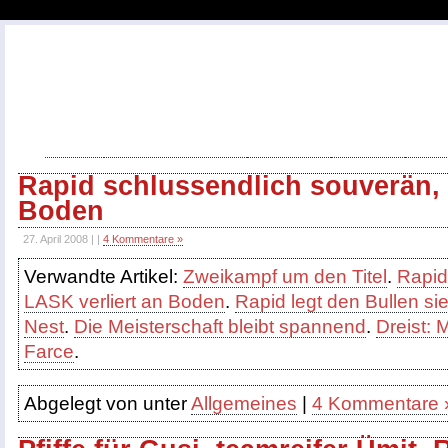
Home
Spiele/Ergebnisse
Tippspiel
Termine
kick
Rapid schlussendlich souverän
Boden
27. April 2008 | |
4 Kommentare »
Verwandte Artikel:
Zweikampf um den Titel
.
Rapid
LASK verliert an Boden
.
Rapid legt den Bullen si
Nest
.
Die Meisterschaft bleibt spannend
.
Dreist: 
Farce
.
Abgelegt von unter
Allgemeines
|
4 Kommentare 