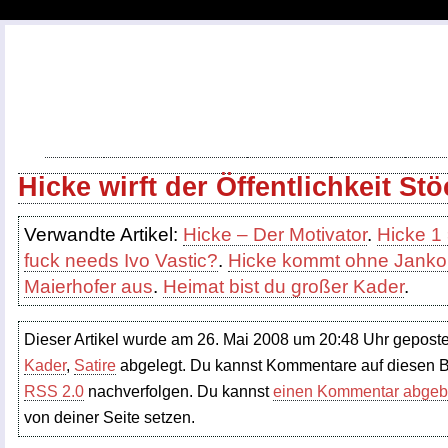
Home
Spiele/Ergebnisse
Tippspiel
Termine
kick
Hicke wirft der Öffentlichkeit St
Verwandte Artikel:
Hicke – Der Motivator
.
Hicke 1
fuck needs Ivo Vastic?
.
Hicke kommt ohne Janko
Maierhofer aus
.
Heimat bist du großer Kader
.
Dieser Artikel wurde am 26. Mai 2008 um 20:48 Uhr geposte
Kader
,
Satire
abgelegt. Du kannst Kommentare auf diesen 
RSS 2.0
nachverfolgen. Du kannst
einen Kommentar abge
von deiner Seite setzen.