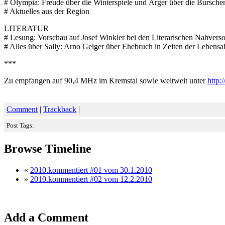
# Olympia: Freude über die Winterspiele und Ärger über die Bursche
# Aktuelles aus der Region
LITERATUR
# Lesung: Vorschau auf Josef Winkler bei den Literarischen Nahverso
# Alles über Sally: Arno Geiger über Ehebruch in Zeiten der Lebensab
***
Zu empfangen auf 90,4 MHz im Kremstal sowie weltweit unter
http:
Comment
|
Trackback
|
Post Tags:
Browse Timeline
«
2010.kommentiert #01 vom 30.1.2010
»
2010.kommentiert #02 vom 12.2.2010
Add a Comment